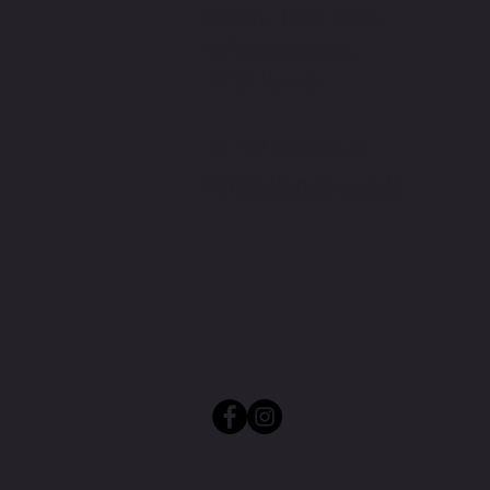
DoYours - Denny Kambs
Gaffelschonerweg 6,
18055 Rostock
Tel: +49 1749381528
info@doyours-sup.de