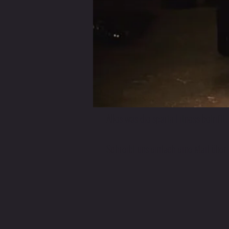
Alles was die sparte Fitness betrifft
Schreibt uns einfach eine Mail übe