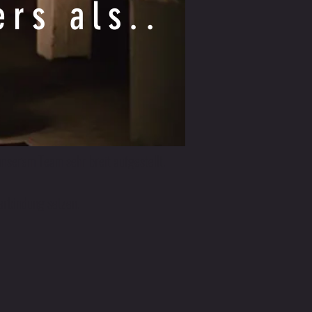
ers als..
t unserem Team sehr breit aufgestellt.
erbindung setzen.