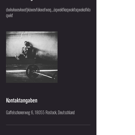
dwkvkwevkwefjköwevfökwefweq....öqwekfkeqwokfoqwekofklo
qwkf
Kontaktangaben
Gaffelschonerweg 6, 18055 Rostock, Deutschland