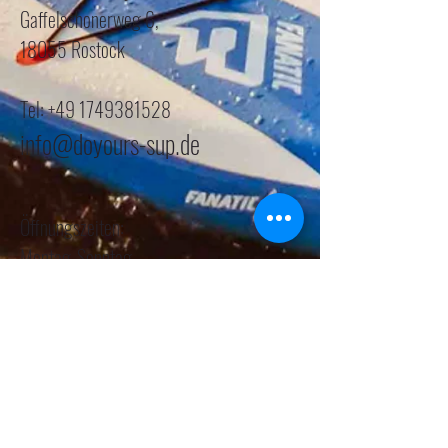
Gaffelschonerweg 6,
18055 Rostock
Tel: +49 1749381528
info@doyours-sup.de
Öffnungszeiten:
Montag-Sonntag
jederzeit auf Anfrage