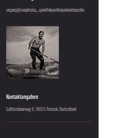
sncjanqdjlsvnqklsdvq.....qwkdfnkqwnfknqwkncklnqwclkn
Kontaktangaben
Gaffelschonerweg 6, 18055 Rostock, Deutschland