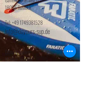
Gaffelschonerweg 6,
18055 Rostock
Tel: +49 1749381528
info@doyours-sup.de
Öffnungszeiten:
Montag-Sonntag
jederzeit auf Anfrage