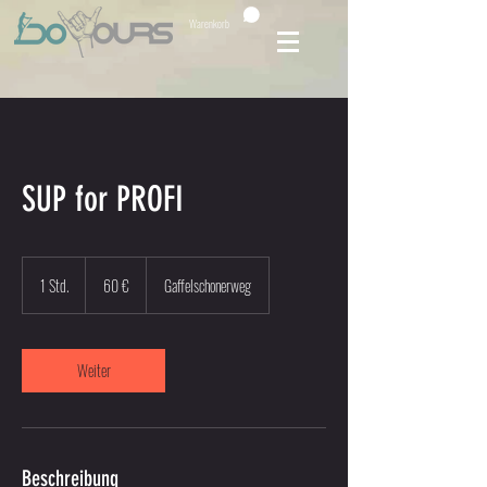
Warenkorb
SUP for PROFI
60
Euro
1 Std.
1
60 €
Gaffelschonerweg
S
t
d
Weiter
Beschreibung