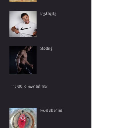
khgvklhghkg
Shooting
10.000 Follower auf Insta
Neues VID online